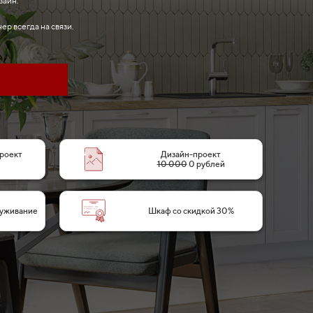
зайн.
ер всегда на связи.
проект
Дизайн-проект
10 000
0 рублей
уживание
Шкаф со скидкой 30%