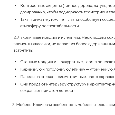
Контрастные акценты (тёмное дерево, латунь, чё
дозированно, чтобы подчеркнуть геометрию и глу
Такая гамма не утомляет глаз, способствует сосре
атмосферу респектабельности.
2. Лаконичные молдинги и лепнина. Неоклассика сох
элементы классики, но делает их более сдержанными
встретить:
Стенные молдинги — аккуратные, геометрически
Карнизную и потолочную лепнину — утончённую, 
Панели на стенах — симметричные, часто окрашенн
Они придают интерьеру структуру и архитектурн
сохраняют при этом легкость.
3. Мебель. Ключевая особенность мебели в неокласс