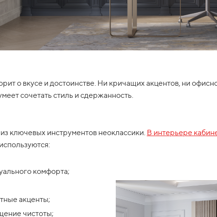
ворит о вкусе и достоинстве. Ни кричащих акцентов, ни офис
 умеет сочетать стиль и сдержанность.
н из ключевых инструментов неоклассики.
В интерьере кабин
используются:
зуального комфорта;
тные акценты;
щение чистоты;