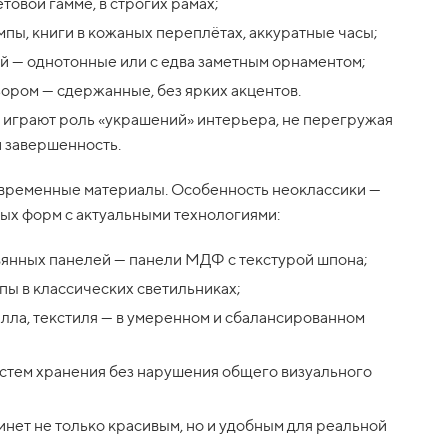
товой гамме, в строгих рамах;
пы, книги в кожаных переплётах, аккуратные часы;
й — однотонные или с едва заметным орнаментом;
ором — сдержанные, без ярких акцентов.
играют роль «украшений» интерьера, не перегружая
и завершенность.
овременные материалы. Особенность неоклассики —
ых форм с актуальными технологиями:
янных панелей — панели МДФ с текстурой шпона;
ы в классических светильниках;
лла, текстиля — в умеренном и сбалансированном
истем хранения без нарушения общего визуального
инет не только красивым, но и удобным для реальной