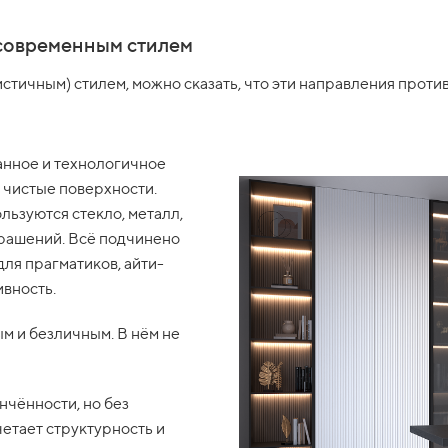
 современным стилем
стичным) стилем, можно сказать, что эти направления прот
анное и технологичное
и чистые поверхности.
льзуются стекло, металл,
крашений. Всё подчинено
для прагматиков, айти-
вность.
м и безличным. В нём не
нчённости, но без
четает структурность и