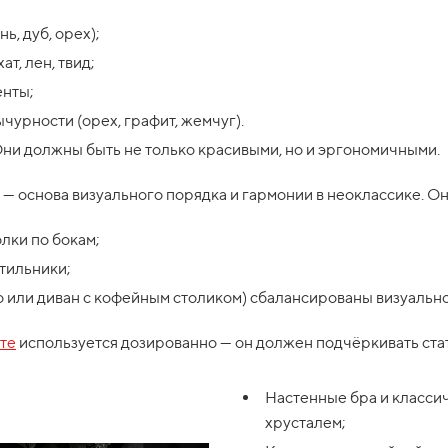
, дуб, орех);
т, лен, твид;
енты;
чурности (орех, графит, жемчуг).
Они должны быть не только красивыми, но и эргономичными.
— основа визуального порядка и гармонии в неоклассике. Он
лки по бокам;
тильники;
о или диван с кофейным столиком) сбалансированы визуально
те
используется дозированно — он должен подчёркивать стату
Настенные бра и класси
хрусталем;