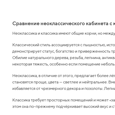
Сравнение неоклассического кабинета с 
Неоклассика и классика имеют общие корни, но между
Классический стиль ассоциируется с пышностью, исто
демонстрирует статус, богатство и приверженность т
Обилие натурального дерева, резьба, лепнина, анти
некоторая тяжесть, особенно если помещение неболь
Неоклассика, в отличие от этого, предлагает более лё
становятся проще, цвета — светлее и нейтральнее. В
избавляется от чрезмерного декора и позолоты. Лепни
Классика требует просторных помещений и может «зад
этом она по-прежнему подчёркивает высокий вкус и с