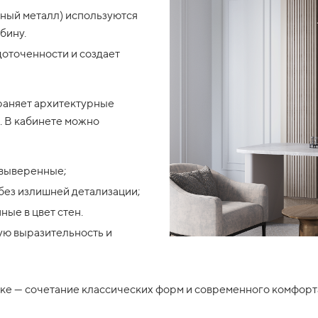
рный металл) используются
бину.
доточенности и создает
раняет архитектурные
. В кабинете можно
 выверенные;
без излишней детализации;
ые в цвет стен.
ую выразительность и
ике — сочетание классических форм и современного комфорт