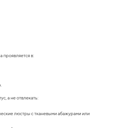
а проявляется в:
.
с, а не отвлекать:
ческие люстры с тканевыми абажурами или