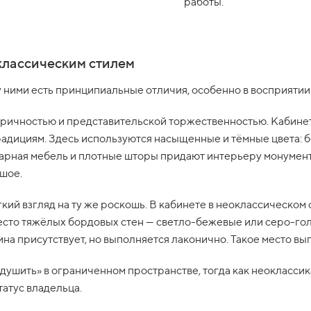
работы.
классическим стилем
 ними есть принципиальные отличия, особенно в восприятии 
ричностью и представительской торжественностью. Кабинет 
радициям. Здесь используются насыщенные и тёмные цвета: 
кварная мебель и плотные шторы придают интерьеру монумен
шое.
гкий взгляд на ту же роскошь. В кабинете в неоклассическом 
место тяжёлых бордовых стен — светло-бежевые или серо-го
на присутствует, но выполняется лаконично. Такое место выг
ушить» в ограниченном пространстве, тогда как неоклассика
татус владельца.