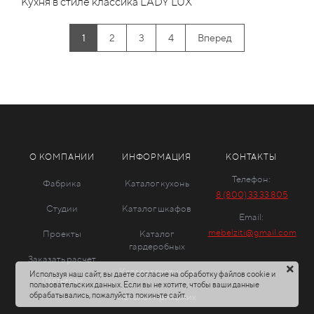
Кухня в стиле классика LADY LUX
1
2
3
4
Вперед
О КОМПАНИИ
ИНФОРМАЦИЯ
КОНТАКТЫ
Телефон:
Фабрика
Каталог кухонь
8 (800) 33 33 805
Студии
Каталог шкафов
Email:
mebelziti@gmail.com
Проекты
Каталог
гардеробных
Заказать расчет
Каталог гостиных
Используя наш сайт, вы даете согласие на обработку файлов cookie и
Партнерам
пользовательских данных. Если вы не хотите, чтобы ваши данные
обрабатывались, пожалуйста покиньте сайт.
Каталог прихожих