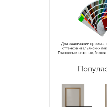
Витражные фасады являются 
кухню, добавить воздушнос
Для реализации проекта, 
ЯЩИКИ ТАНДЕМБОКС
оттенков итальянских ла
Под
(TANDEMBOX)
Глянцевые, матовые, бархат
АНГЛИЙСКАЯ-ОДИНАРНАЯ
Популя