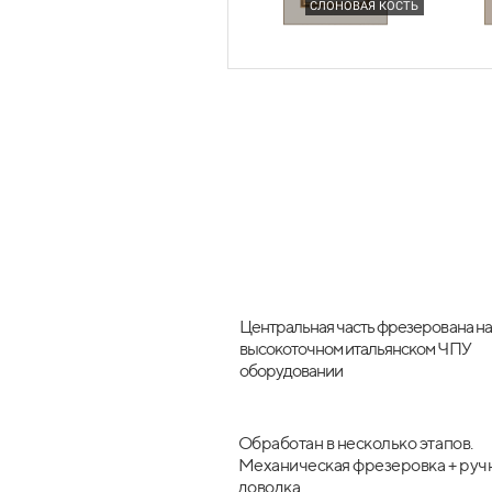
СЛОНОВАЯ КОСТЬ
ШКАФ ДЛЯ ЗАПАСОВ
Под
(SPACE TOWER)
Центральная часть фрезерована на
высокоточном итальянском ЧПУ
оборудовании
Обработан в несколько этапов.
Механическая фрезеровка + руч
доводка