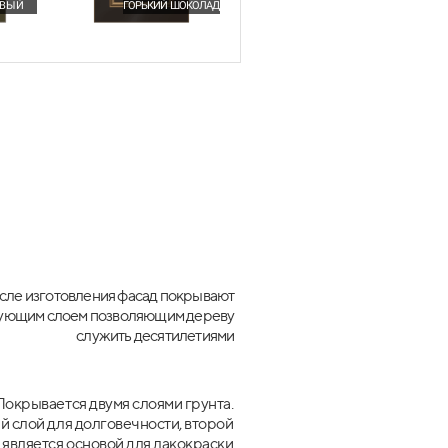
ВЫЙ
ГОРЬКИЙ ШОКОЛАД
ЕМНИКИ
Подробнее
сле изготовления фасад покрывают
ующим слоем позволяющим дереву
служить десятилетиями
Покрывается двумя слоями грунта.
 слой для долговечности, второй
является основой для лакокраски