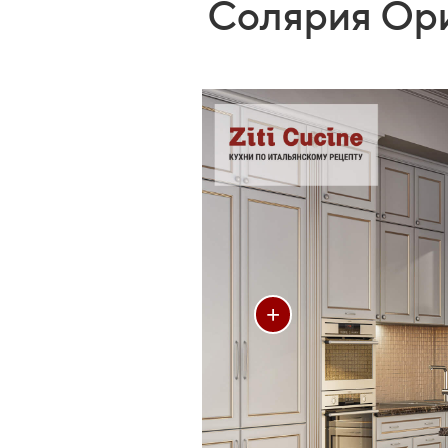
Солярия Ори
+