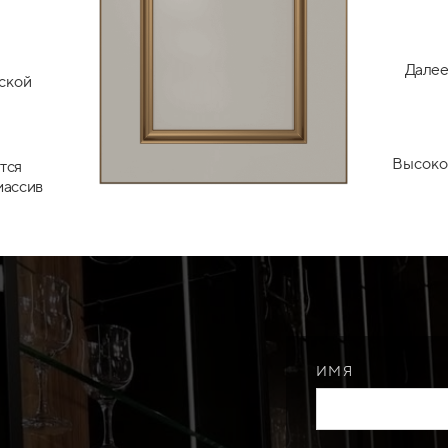
Далее
ской
Высоко
тся
массив
ИМЯ