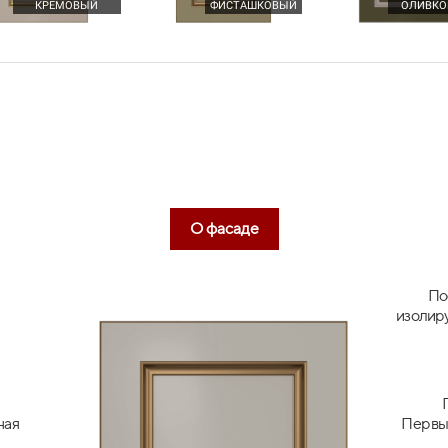
КРЕМОВЫЙ
ФИСТАШКОВЫЙ
ОЛИВКО
ЯЩИКИ МЕТАБОКС
робнее
Подробнее
ПОДЬ
(METABOX)
О фасаде
По
изолир
ная
Первый