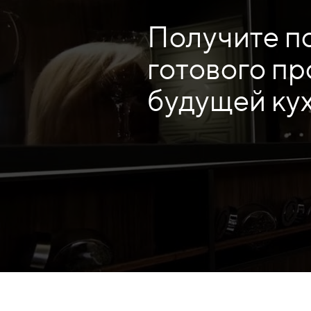
Получите п
готового пр
будущей ку