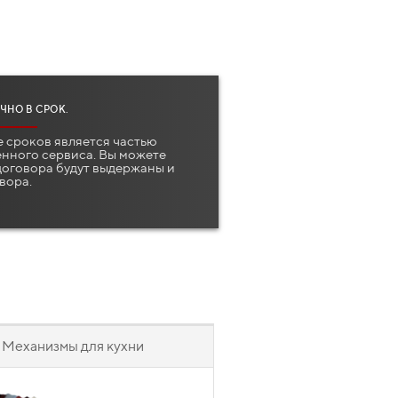
ЧНО В СРОК.
 сроков является частью
нного сервиса. Вы можете
 договора будут выдержаны и
вора.
Механизмы для кухни