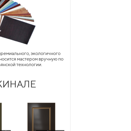
уально облегчить габаритную
 элегантности и визуальной
ремиального, экологичного
ГИЧЕСКИЕ
носится мастером вручную по
Подробнее
КИ НА КУХНЕ
янской технологии.
ГОТИЧЕСКАЯ
ДЖИНАЛЕ