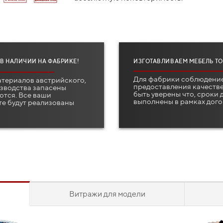
 В НАЛИЧИИ НА ФАБРИКЕ!
ИЗГОТАВЛИВАЕМ МЕБЕЛЬ ТО
Для фабрики соблюдение
атериалов австрийского,
предоставления качестве
изводства запасены
быть уверены что, сроки
ются. Все ваши
выполнены в рамках дого
те будут реализованы
Витражи для модели