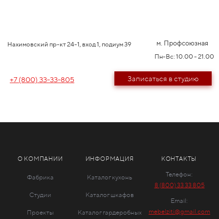
м. Профсоюзная
Нахимовский пр-кт 24-1, вход 1, подиум 39
Пн-Вс: 10.00 - 21.00
Записаться в студию
+7 (800) 33-33-805
О КОМПАНИИ
ИНФОРМАЦИЯ
КОНТАКТЫ
Телефон:
Фабрика
Каталог кухонь
8 (800) 33 33 805
Студии
Каталог шкафов
Email:
mebelziti@gmail.com
Проекты
Каталог гардеробных