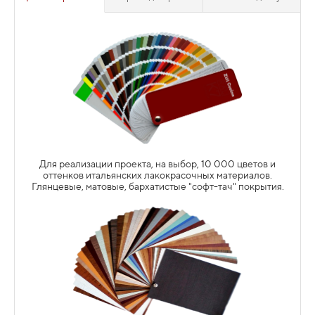
Витражные фасады являются выигрышным дизайнерским
решением когда необходимо визуально облегчить
габаритную кухню, добавить воздушности, света и
дополнительных красок, а так же просто добавить
элегантности и визуальной дороговизны проекту.
Для реализации проекта, на выбор, 10 000 цветов и
оттенков итальянских лакокрасочных материалов.
Глянцевые, матовые, бархатистые "софт-тач" покрытия.
АНГЛИЙСКАЯ-ДВОЙНАЯ
АНГЛИЙСКАЯ-ОДИНАРНАЯ
Подробнее
ШКАФ ДЛЯ ЗАПАСОВ (SPACE TOWER)
ПЕРЕКРЕСТИЕ "УНИКА"
ГОТИЧЕСКАЯ