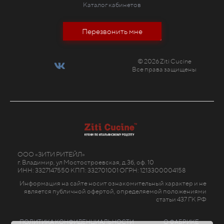
Каталог кабинетов
Перезвонить мне
© 2026 Ziti Cucine
Все права защищены
ООО «ЗИТИ РИТЕЙЛ»
г. Владимир, ул Мостостроевская, д.3б, оф. 10
ИНН: 3327147550 КПП: 332701001 ОГРН: 1213300004158
Информация на сайте носит ознакомительный характер и не
является публичной офертой, определяемой положениями
статьи 437 ГК РФ
ПОЛИТИКА КОНФИДЕНЦИАЛЬНОСТИ
О ФАБРИКЕ