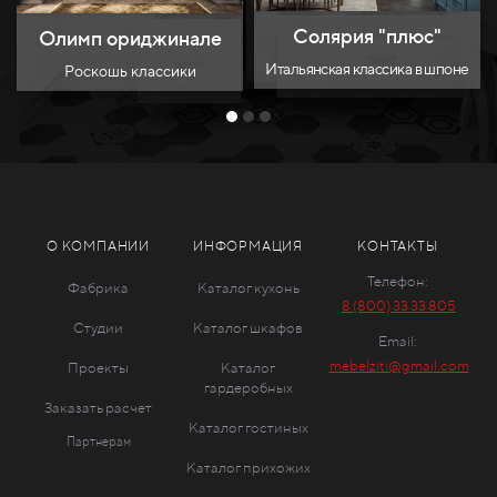
Солярия "плюс"
Олимп ориджинале
Итальянская классика в шпоне
Роскошь классики
О КОМПАНИИ
ИНФОРМАЦИЯ
КОНТАКТЫ
Телефон:
Фабрика
Каталог кухонь
8 (800) 33 33 805
Студии
Каталог шкафов
Email:
mebelziti@gmail.com
Проекты
Каталог
гардеробных
Заказать расчет
Каталог гостиных
Партнерам
Каталог прихожих