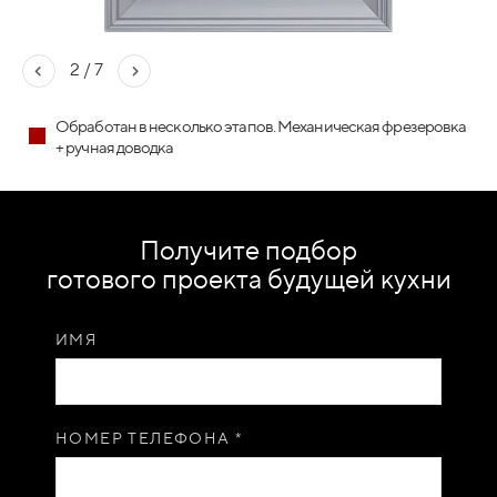
2
/
7
Обработан в несколько этапов. Механическая фрезеровка
+ ручная доводка
Получите подбор
Подробнее
ПОДЬЕМНИКИ
готового проекта будущей кухни
ИМЯ
НОМЕР ТЕЛЕФОНА *