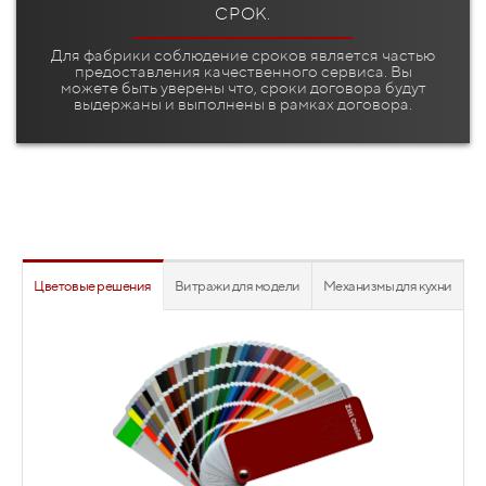
СРОК.
Для фабрики соблюдение сроков является частью
предоставления качественного сервиса. Вы
можете быть уверены что, сроки договора будут
выдержаны и выполнены в рамках договора.
Цветовые решения
Витражи для модели
Механизмы для кухни
Витражные фасады являются выигрышным дизайнерским
решением когда необходимо визуально облегчить
габаритную кухню, добавить воздушности, света и
дополнительных красок, а так же просто добавить
элегантности и визуальной дороговизны проекту.