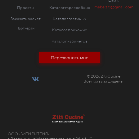
Email:
mebelziti@gmail.com
Проекты
Каталог гардеробных
Заказать расчет
Каталог гостиных
Партнерам
Каталог прихожих
Каталог кабинетов
Перезвонить мне
© 2026 Ziti Cucine
Все права защищены
ООО «ЗИТИ РИТЕЙЛ»
г. Владимир, ул Мостостроевская, д.3б, оф. 10