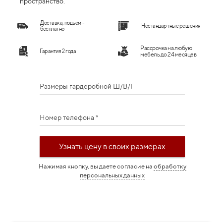
пространство.
Доставка, подъем -
Нестандартные решения
бесплатно
Рассрочка на любую
Гарантия 2 года
мебель до 24 месяцев
Размеры гардеробной Ш/В/Г
Номер телефона *
Узнать цену в своих размерах
Нажимая кнопку, вы даете согласие на
обработку
персональных данных