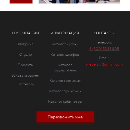
О КОМПАНИИ
ИНФОРМАЦИЯ
КОНТАКТЫ
Телефон:
Фабрика
Каталог кухонь
8 (800) 33 33 805
Студии
Каталог шкафов
Email:
mebelziti@gmail.com
Проекты
Каталог
гардеробных
Заказать расчет
Каталог гостиных
Партнерам
Каталог прихожих
Каталог кабинетов
Перезвонить мне