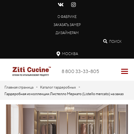
О ФАБРИКЕ
ЗАКАЗАТЬ ЗАМЕР
ДИЗАЙНЕРАМ
ПОИСК
МОСКВА
8 800 33-33-805
-
-
Главная страница
Каталог гардеробных
Гардеробная из коллекции Листелло Меркато (Listello mercato) на заказ