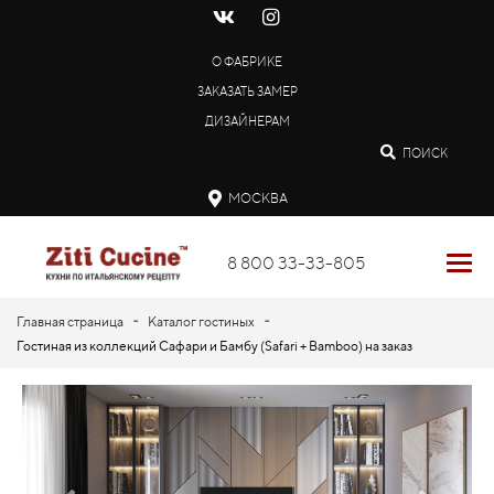
О ФАБРИКЕ
ЗАКАЗАТЬ ЗАМЕР
ДИЗАЙНЕРАМ
ПОИСК
МОСКВА
8 800 33-33-805
-
-
Главная страница
Каталог гостиных
Гостиная из коллекций Сафари и Бамбу (Safari + Bamboo) на заказ