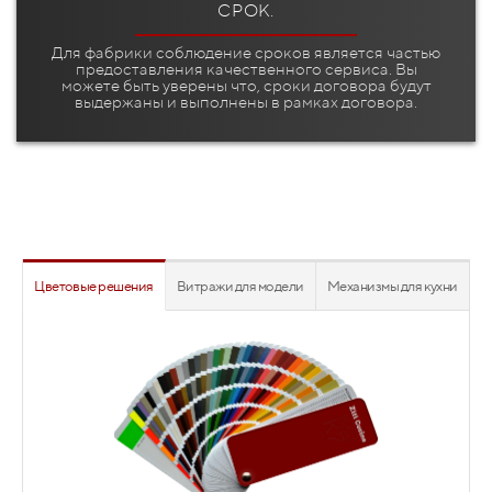
СРОК.
Для фабрики соблюдение сроков является частью
предоставления качественного сервиса. Вы
можете быть уверены что, сроки договора будут
выдержаны и выполнены в рамках договора.
Цветовые решения
Витражи для модели
Механизмы для кухни
Витражные фасады являются выигрышным дизайнерским
решением когда необходимо визуально облегчить
габаритную кухню, добавить воздушности, света и
дополнительных красок, а так же просто добавить
элегантности и визуальной дороговизны проекту.