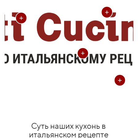
+
+
+
+
Суть наших кухонь в
итальянском рецепте